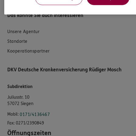
Datenverarbeitung
Das könnte Sie auch interessieren
Unsere Agentur
Standorte
Kooperationspartner
DKV Deutsche Krankenversicherung Rüdiger Mosch
Subdirektion
Juliusstr. 10
57072 Siegen
Mobil:
0171/4136467
Fax:
0271/2390849
Öffnungszeiten