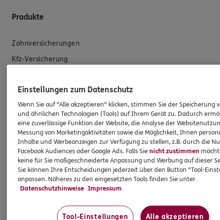
Produkte
Zahnversicherungen
Kfz-Versicherung
Krankenversicherung
Einstellungen zum Datenschutz
Versicherungen für den privaten Bedarf
Wenn Sie auf "Alle akzeptieren" klicken, stimmen Sie der Speicherung 
Versicherungen für Geschäftskunden
und ähnlichen Technologien (Tools) auf Ihrem Gerät zu. Dadurch ermö
eine zuverlässige Funktion der Website, die Analyse der Websitenutzun
Hilfe & Services
Messung von Marketingaktivitäten sowie die Möglichkeit, Ihnen persona
Inhalte und Werbeanzeigen zur Verfügung zu stellen, z.B. durch die N
Facebook Audiences oder Google Ads. Falls Sie
nicht zustimmen
möchten
E-Mail schreiben
keine für Sie maßgeschneiderte Anpassung und Werbung auf dieser Se
Sie können Ihre Entscheidungen jederzeit über den Button "Tool-Eins
Schaden melden
anpassen. Näheres zu den eingesetzten Tools finden Sie unter
Datenschutzhinweise
Impressum
Erstkontaktinformationen
EU-Offenlegungsvereinbarung
Tool-Einstellungen
Alle akzeptieren