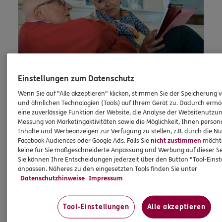
Einstellungen zum Datenschutz
Wenn Sie auf "Alle akzeptieren" klicken, stimmen Sie der Speicherung 
und ähnlichen Technologien (Tools) auf Ihrem Gerät zu. Dadurch ermö
Lob und
eine zuverlässige Funktion der Website, die Analyse der Websitenutzun
Messung von Marketingaktivitäten sowie die Möglichkeit, Ihnen persona
Beschwerde
Inhalte und Werbeanzeigen zur Verfügung zu stellen, z.B. durch die N
Facebook Audiences oder Google Ads. Falls Sie
nicht zustimmen
möchten
keine für Sie maßgeschneiderte Anpassung und Werbung auf dieser Se
Sie können Ihre Entscheidungen jederzeit über den Button "Tool-Eins
anpassen. Näheres zu den eingesetzten Tools finden Sie unter
Waren Sie unzufrieden mit uns oder möchten
Datenschutzhinweise
Impressum
Sie uns loben? Dann können Sie uns Ihre
Meinung hier mitteilen.
Tool-Einstellungen
Alle akzeptieren