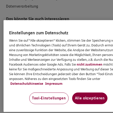
Datenverarbeitung
Das könnte Sie auch interessieren
Einstellungen zum Datenschutz
Unsere Agentur
Wenn Sie auf "Alle akzeptieren" klicken, stimmen Sie der Speicherung 
Standorte
und ähnlichen Technologien (Tools) auf Ihrem Gerät zu. Dadurch ermö
Kooperationspartner
eine zuverlässige Funktion der Website, die Analyse der Websitenutzun
Messung von Marketingaktivitäten sowie die Möglichkeit, Ihnen persona
Inhalte und Werbeanzeigen zur Verfügung zu stellen, z.B. durch die N
DKV Deutsche Krankenversicherung Rüdiger Mosch
Facebook Audiences oder Google Ads. Falls Sie
nicht zustimmen
möchten
keine für Sie maßgeschneiderte Anpassung und Werbung auf dieser Se
Sie können Ihre Entscheidungen jederzeit über den Button "Tool-Eins
Subdirektion
anpassen. Näheres zu den eingesetzten Tools finden Sie unter
Datenschutzhinweise
Impressum
Juliusstr. 10
57072 Siegen
Tool-Einstellungen
Alle akzeptieren
Mobil:
0171/4136467
Fax:
0271/2390849