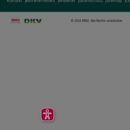
Kontakt
Barrierefreiheit
Anbieter
Datenschutz
Sitemap
Co
©
2026 ERGO. Alle Rechte vorbehalten.