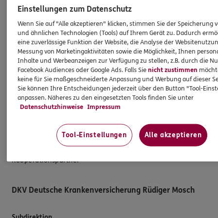
Einstellungen zum Datenschutz
E-Mail schreiben
Wenn Sie auf "Alle akzeptieren" klicken, stimmen Sie der Speicherung 
Schaden melden
und ähnlichen Technologien (Tools) auf Ihrem Gerät zu. Dadurch ermö
eine zuverlässige Funktion der Website, die Analyse der Websitenutzun
Erstkontaktinformationen
Messung von Marketingaktivitäten sowie die Möglichkeit, Ihnen persona
Inhalte und Werbeanzeigen zur Verfügung zu stellen, z.B. durch die N
EU-Offenlegungsvereinbarung
Facebook Audiences oder Google Ads. Falls Sie
nicht zustimmen
möchten
Datenverarbeitung
keine für Sie maßgeschneiderte Anpassung und Werbung auf dieser Se
Sie können Ihre Entscheidungen jederzeit über den Button "Tool-Eins
anpassen. Näheres zu den eingesetzten Tools finden Sie unter
Das könnte Sie auch interessieren
Datenschutzhinweise
Impressum
Unsere Agentur
Tool-Einstellungen
Alle akzeptieren
Standorte
Kooperationspartner
DKV Deutsche Krankenversicherung Rüdiger Mosch
Subdirektion